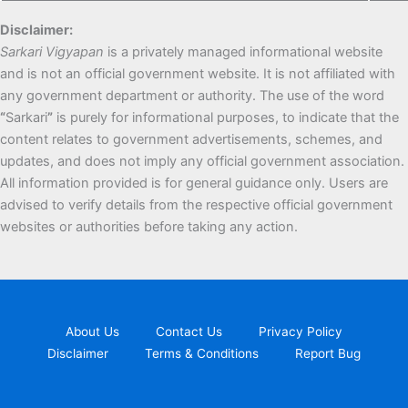
Disclaimer:
Sarkari Vigyapan
is a privately managed informational website
and is not an official government website. It is not affiliated with
any government department or authority. The use of the word
“
Sarkari
”
is purely for informational purposes, to indicate that the
content relates to government advertisements, schemes, and
updates, and does not imply any official government association.
All information provided is for general guidance only. Users are
advised to verify details from the respective official government
websites or authorities before taking any action.
About Us
Contact Us
Privacy Policy
Disclaimer
Terms & Conditions
Report Bug