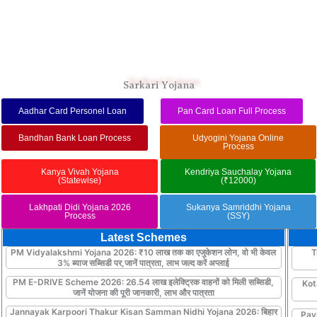
Sarkari Yojana
Aadhar Card Personel Loan
Pan Card Loan Full Process
Bandhan Bank Loan Process
Udyogini Yojana Online
Process
Kanya Vivah Yojana
Kendriya Sauchalay Yojana
(Statewise)
(₹12000)
Lakhpati Didi Yojana 2026
Sukanya Samriddhi Yojana
Process
(SSY)
Latest Schemes
PM Vidyalakshmi Yojana 2026: ₹10 लाख तक का एजुकेशन लोन, वो भी केवल
T
3% ब्याज सब्सिडी पर,जानें पात्रता, लाभ जल्द करें अप्लाई
PM E-DRIVE Scheme 2026: 26.54 लाख इलेक्ट्रिक वाहनों को मिली सब्सिडी,
Kot
जानें योजना की पूरी जानकारी, लाभ और पात्रता
Jannayak Karpoori Thakur Kisan Samman Nidhi Yojana 2026: बिहार
Pay