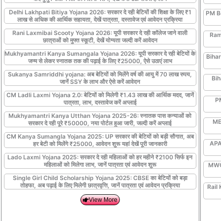
Delhi Lakhpati Bitiya Yojana 2026: सरकार दे रही बेटियों की शिक्षा के लिए ₹1
PM Be
लाख से अधिक की आर्थिक सहायता, देखें पात्रता, दस्तावेज एवं आवेदन प्रक्रिया
Rani Laxmibai Scooty Yojana 2026: यूपी सरकार दे रही कॉलेज जाने वाली
Ram
छात्राओं को मुफ्त स्कूटी, देखें योग्यता जल्दी करें आवेदन
Mukhyamantri Kanya Sumangala Yojana 2026: यूपी सरकार दे रही बेटियों के
Bihar
जन्म से लेकर स्नातक तक की पढ़ाई के लिए ₹25000, ऐसे उठाएं लाभ
Sukanya Samriddhi yojana: अब बेटियों को मिलेंगे वर्ष की आयु में 70 लाख रुपय,
Bih
जानें SSY के लाभ और ऐसे करें आवेदन
CM Ladli Laxmi Yojana 2.0: बेटियों को मिलेगी ₹1.43 लाख की आर्थिक मदद, जानें
P
पात्रता, लाभ, दस्तावेज करें अप्लाई
Mukhyamantri Kanya Utthan Yojana 2025-26: स्नातक पास कन्याओं को
MEA
सरकार दे रही पूरे ₹50000, नया पोर्टल हुआ जारी, जल्दी करें अप्लाई
CM Kanya Sumangla Yojana 2025: UP सरकार की बेटियों को बड़ी सौगात, अब
APAA
हर बेटी को मिलेंगे ₹25000, आवेदन शुरू यहां देखें पूरी जानकारी
Lado Laxmi Yojana 2025: सरकार दे रही महिलाओं को हर महीने ₹2100 सिर्फ इन
महिलाओं को मिलेगा लाभ, जानें पात्रता एवं आवेदन शुरू
MWCD
Single Girl Child Scholarship Yojana 2025: CBSE का बेटियों को बड़ा
तोहफा, अब पढ़ाई के लिए मिलेगी छात्रवृत्ति, जानें पात्रता एवं आवेदन प्रक्रिया
Rail 
View More