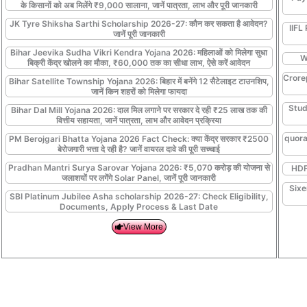
के किसानों को अब मिलेंगे ₹9,000 सालाना, जानें पात्रता, लाभ और पूरी जानकारी
JK Tyre Shiksha Sarthi Scholarship 2026-27: कौन कर सकता है आवेदन?
IIFL
जानें पूरी जानकारी
Bihar Jeevika Sudha Vikri Kendra Yojana 2026: महिलाओं को मिलेगा सुधा
W
बिक्री केंद्र खोलने का मौका, ₹60,000 तक का सीधा लाभ, ऐसे करें आवेदन
Crore
Bihar Satellite Township Yojana 2026: बिहार में बनेंगे 12 सैटेलाइट टाउनशिप,
जानें किन शहरों को मिलेगा फायदा
Stud
Bihar Dal Mill Yojana 2026: दाल मिल लगाने पर सरकार दे रही ₹25 लाख तक की
वित्तीय सहायता, जानें पात्रता, लाभ और आवेदन प्रक्रिया
quora
PM Berojgari Bhatta Yojana 2026 Fact Check: क्या केंद्र सरकार ₹2500
बेरोजगारी भत्ता दे रही है? जानें वायरल दावे की पूरी सच्चाई
Pradhan Mantri Surya Sarovar Yojana 2026: ₹5,070 करोड़ की योजना से
HDFC
जलाशयों पर लगेंगे Solar Panel, जानें पूरी जानकारी
Sixe
SBI Platinum Jubilee Asha scholarship 2026-27: Check Eligibility,
Documents, Apply Process & Last Date
View More