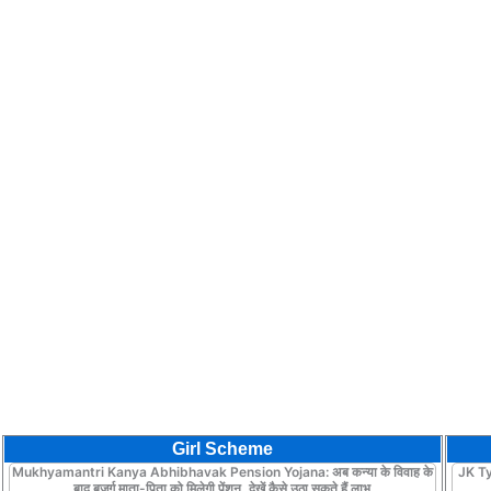
Girl Scheme
Mukhyamantri Kanya Abhibhavak Pension Yojana: अब कन्या के विवाह के
JK Ty
बाद बुजुर्ग माता-पिता को मिलेगी पेंशन, देखें कैसे उठा सकते हैं लाभ