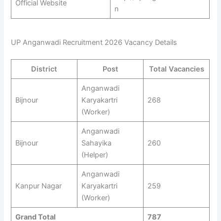
Official Website
n
UP Anganwadi Recruitment 2026 Vacancy Details
District
Post
Total Vacancies
Anganwadi
Bijnour
Karyakartri
268
(Worker)
Anganwadi
Bijnour
Sahayika
260
(Helper)
Anganwadi
Kanpur Nagar
Karyakartri
259
(Worker)
Grand Total
787