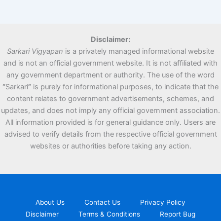
Disclaimer:
Sarkari Vigyapan
is a privately managed informational website
and is not an official government website. It is not affiliated with
any government department or authority. The use of the word
“
Sarkari
”
is purely for informational purposes, to indicate that the
content relates to government advertisements, schemes, and
updates, and does not imply any official government association.
All information provided is for general guidance only. Users are
advised to verify details from the respective official government
websites or authorities before taking any action.
About Us
Contact Us
Privacy Policy
Disclaimer
Terms & Conditions
Report Bug