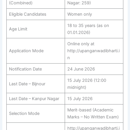
(Combined)
Nagar: 259)
Eligible Candidates
Women only
18 to 35 years (as on
Age Limit
01.01.2026)
Online only at
Application Mode
http://upanganwadibharti.i
n
Notification Date
24 June 2026
15 July 2026 (12:00
Last Date – Bijnour
midnight)
Last Date – Kanpur Nagar
15 July 2026
Merit-based (Academic
Selection Mode
Marks – No Written Exam)
http://upanganwadibharti.i