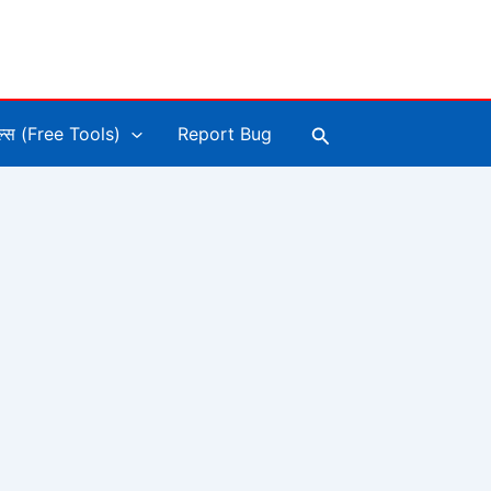
Search
ूल्स (Free Tools)
Report Bug