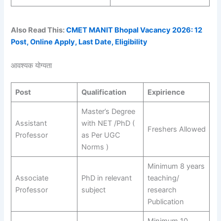
Also Read This:
CMET MANIT Bhopal Vacancy 2026: 12
Post, Online Apply, Last Date, Eligibility
आवश्यक योग्यता
Post
Qualification
Expirience
Master’s Degree
Assistant
with NET /PhD (
Freshers Allowed
Professor
as Per UGC
Norms )
Minimum 8 years
Associate
PhD in relevant
teaching/
Professor
subject
research
Publication
Minimum 10