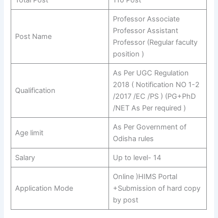
Total Post
110 Post
Professor Associate
Professor Assistant
Post Name
Professor (Regular faculty
position )
As Per UGC Regulation
2018 ( Notification NO 1-2
Qualification
/2017 /EC /PS ) (PG+PhD
/NET As Per required )
As Per Government of
Age limit
Odisha rules
Salary
Up to level- 14
Online )HIMS Portal
Application Mode
+Submission of hard copy
by post