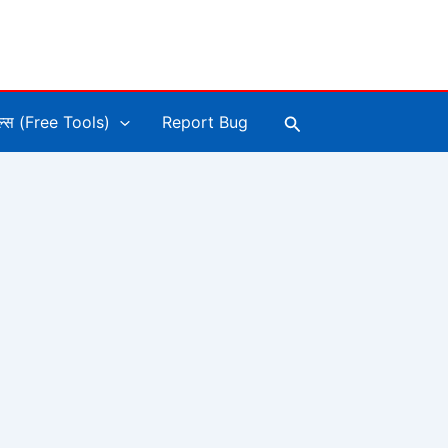
Search
ूल्स (Free Tools)
Report Bug