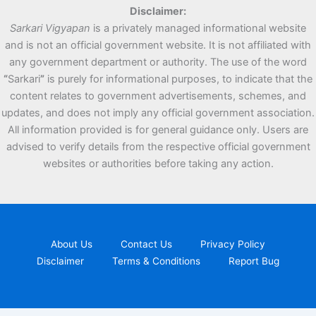
Disclaimer:
Sarkari Vigyapan
is a privately managed informational website
and is not an official government website. It is not affiliated with
any government department or authority. The use of the word
“
Sarkari
”
is purely for informational purposes, to indicate that the
content relates to government advertisements, schemes, and
updates, and does not imply any official government association.
All information provided is for general guidance only. Users are
advised to verify details from the respective official government
websites or authorities before taking any action.
About Us
Contact Us
Privacy Policy
Disclaimer
Terms & Conditions
Report Bug