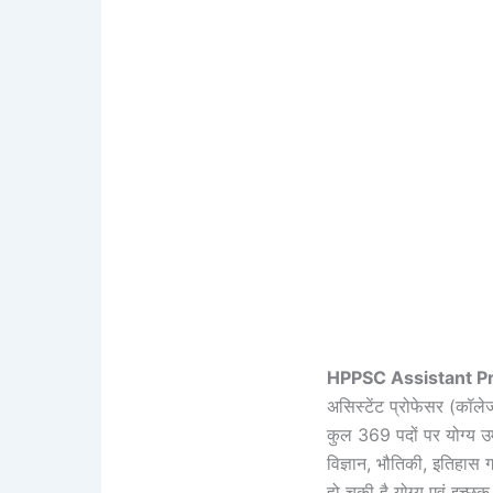
HPPSC Assistant P
असिस्टेंट प्रोफेसर (कॉल
कुल 369 पदों पर योग्य उम्
विज्ञान, भौतिकी, इतिहास
हो चुकी है योग्य एवं इच