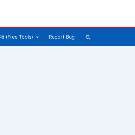
Search
ूल्स (Free Tools)
Report Bug