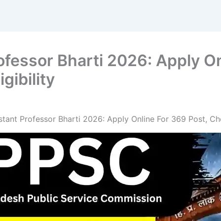
fessor Bharti 2026: Apply On
gibility
ant Professor Bharti 2026: Apply Online For 369 Post, Chec