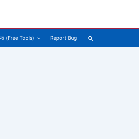
Search
ूल्स (Free Tools)
Report Bug