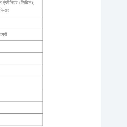
ंट इंजीनियर (सिविल),
ऑफिसर
िग्री