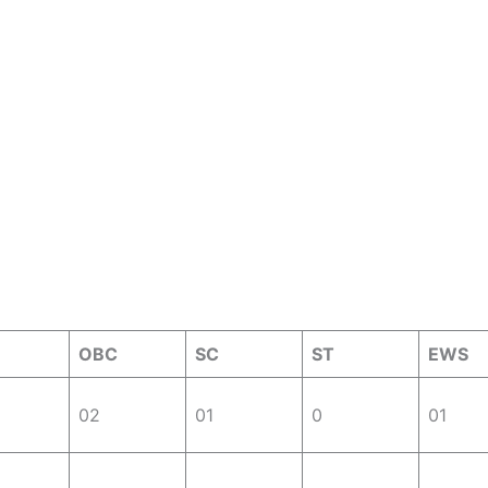
OBC
SC
ST
EWS
02
01
0
01