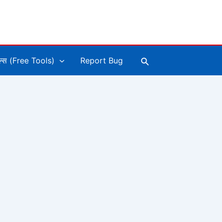
Search
ूल्स (Free Tools)
Report Bug