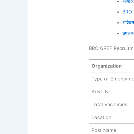
बीआरओ 
BRO G
आवेदन 
उपलब्ध
BRO GREF Recruitm
Organization
Type of Employme
Advt. No.
Total Vacancies
Location
Post Name