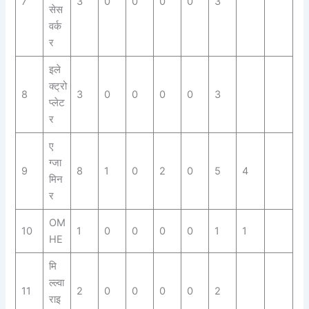
7
3
0
0
0
0
3
सेस
वर्क
र
इले
क्ट्रो
8
3
0
0
0
0
3
प्लेट
र
ए
ग्जा
9
8
1
0
2
0
5
4
मिन
र
OM
10
1
0
0
0
0
1
1
HE
मि
ल्ल्वा
11
2
0
0
0
0
2
राइ