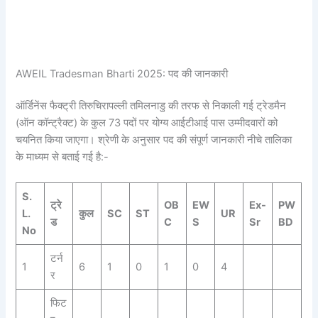
AWEIL Tradesman Bharti 2025: पद की जानकारी
ऑर्डिनेंस फैक्ट्री तिरुचिरापल्ली तमिलनाडु की तरफ से निकाली गई ट्रेडमैन
(ऑन कॉन्ट्रैक्ट) के कुल 73 पदों पर योग्य आईटीआई पास उम्मीदवारों को
चयनित किया जाएगा। श्रेणी के अनुसार पद की संपूर्ण जानकारी नीचे तालिका
के माध्यम से बताई गई है:-
S.
ट्रे
OB
EW
Ex-
PW
L.
कुल
SC
ST
UR
ड
C
S
Sr
BD
No
टर्न
1
6
1
0
1
0
4
र
फिट