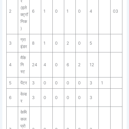
र
(इले
2
6
1
0
1
0
4
03
क्ट्रॉ
निक
)
ग्रा
3
8
1
0
2
0
5
इंडर
मैके
4
नि
24
4
0
6
2
12
स्ट
5
पेंटर
3
0
0
0
0
3
1
वेल्ड
6
3
0
0
0
0
3
र
केमि
कल
प्रो