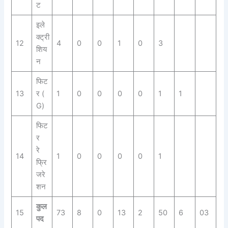
ट
इले
क्ट्री
12
4
0
0
1
0
3
शिय
न
फिट
13
र (
1
0
0
0
0
1
1
G)
फिट
र
रे
14
1
0
0
0
0
1
फ्रि
जरे
शन
कुल
15
73
8
0
13
2
50
6
03
पद